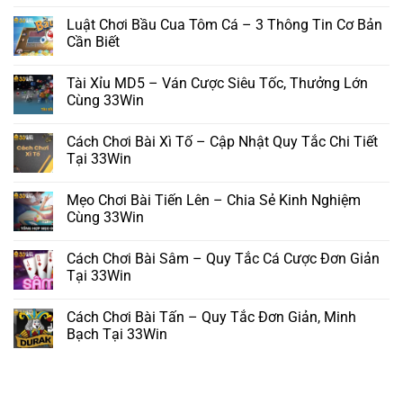
Luật Chơi Bầu Cua Tôm Cá – 3 Thông Tin Cơ Bản
Cần Biết
Tài Xỉu MD5 – Ván Cược Siêu Tốc, Thưởng Lớn
Cùng 33Win
Cách Chơi Bài Xì Tố – Cập Nhật Quy Tắc Chi Tiết
Tại 33Win
Mẹo Chơi Bài Tiến Lên – Chia Sẻ Kinh Nghiệm
Cùng 33Win
Cách Chơi Bài Sâm – Quy Tắc Cá Cược Đơn Giản
Tại 33Win
Cách Chơi Bài Tấn – Quy Tắc Đơn Giản, Minh
Bạch Tại 33Win