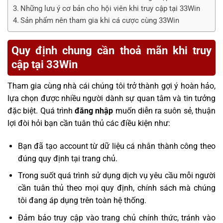
Những lưu ý cơ bản cho hội viên khi truy cập tại 33Win
Sản phẩm nên tham gia khi cá cược cùng 33Win
Quy định chung cần thoả mãn khi truy
cập tại 33Win
Tham gia cùng nhà cái chúng tôi trở thành gợi ý hoàn hảo,
lựa chọn được nhiều người dành sự quan tâm và tin tưởng
đặc biệt. Quá trình
đăng nhập
muốn diễn ra suôn sẻ, thuận
lợi đòi hỏi bạn cần tuân thủ các điều kiện như:
Bạn đã tạo account từ dữ liệu cá nhân thành công theo
đúng quy định tại trang chủ.
Trong suốt quá trình sử dụng dịch vụ yêu cầu mỗi người
cần tuân thủ theo mọi quy định, chính sách mà chúng
tôi đang áp dụng trên toàn hệ thống.
Đảm bảo truy cập vào trang chủ chính thức, tránh vào