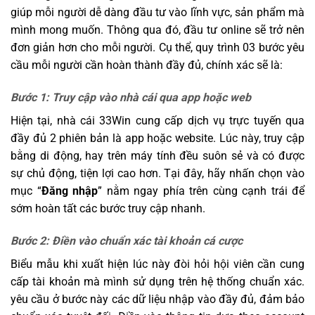
giúp mỗi người dễ dàng đầu tư vào lĩnh vực, sản phẩm mà
mình mong muốn. Thông qua đó, đầu tư online sẽ trở nên
đơn giản hơn cho mỗi người. Cụ thể, quy trình 03 bước yêu
cầu mỗi người cần hoàn thành đầy đủ, chính xác sẽ là:
Bước 1: Truy cập vào nhà cái qua app hoặc web
Hiện tại, nhà cái
33Win
cung cấp dịch vụ trực tuyến qua
đầy đủ 2 phiên bản là app hoặc website. Lúc này, truy cập
bằng di động, hay trên máy tính đều suôn sẻ và có được
sự chủ động, tiện lợi cao hơn. Tại đây, hãy nhấn chọn vào
mục “
Đăng nhập
” nằm ngay phía trên cùng cạnh trái để
sớm hoàn tất các bước truy cập nhanh.
Bước 2: Điền vào chuẩn xác tài khoản cá cược
Biểu mẫu khi xuất hiện lúc này đòi hỏi hội viên cần cung
cấp tài khoản mà mình sử dụng trên hệ thống chuẩn xác.
yêu cầu ở bước này các dữ liệu nhập vào đầy đủ, đảm bảo