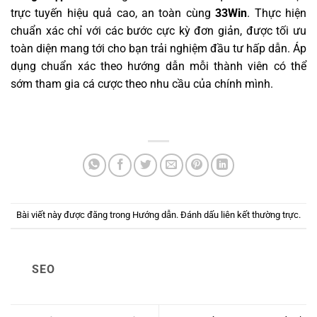
trực tuyến hiệu quả cao, an toàn cùng
33Win
. Thực hiện
chuẩn xác chỉ với các bước cực kỳ đơn giản, được tối ưu
toàn diện mang tới cho bạn trải nghiệm đầu tư hấp dẫn. Áp
dụng chuẩn xác theo hướng dẫn mỗi thành viên có thể
sớm tham gia cá cược theo nhu cầu của chính mình.
Bài viết này được đăng trong
Hướng dẫn
. Đánh dấu
liên kết thường trực
.
SEO