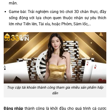
mắn.
Game bài: Trải nghiệm cùng trò chơi 3D chân thực, đầy
sống động với lựa chọn quen thuộc nhận sự yêu thích
lớn như Tiến lên, Tài xỉu, hoặc Phỏm, Sâm lốc,…
Truy cập tài khoản thành công tham gia nhiều sản phẩm hấp
dẫn
Đăng nhập
thành công là khởi đầu cho quá trình cá cược