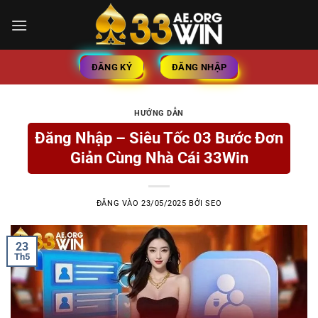
Bỏ
qua
nội
dung
ĐĂNG KÝ
ĐĂNG NHẬP
HƯỚNG DẪN
Đăng Nhập – Siêu Tốc 03 Bước Đơn
Giản Cùng Nhà Cái 33Win
ĐĂNG VÀO
23/05/2025
BỞI
SEO
23
Th5