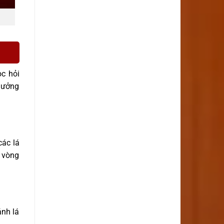
ọc hỏi
thưởng
các lá
g vòng
ánh lá