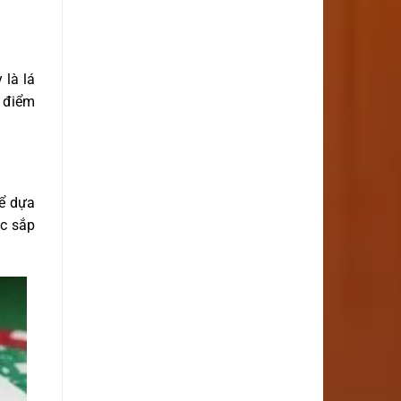
 là lá
i điểm
hể dựa
ặc sắp