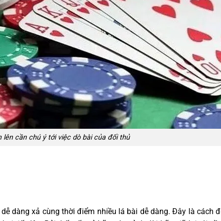
 lên cần chú ý tới việc dò bài của đối thủ
i dễ dàng xả cùng thời điểm nhiều lá bài dễ dàng. Đây là cách 