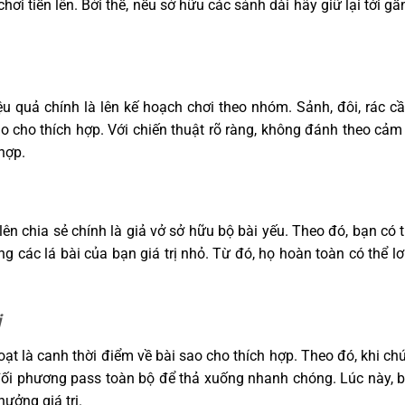
ơi tiến lên. Bởi thế, nếu sở hữu các sảnh dài hãy giữ lại tới gầ
u quả chính là lên kế hoạch chơi theo nhóm. Sảnh, đôi, rác c
ao cho thích hợp. Với chiến thuật rõ ràng, không đánh theo cả
 hợp.
lên chia sẻ chính là giả vở sở hữu bộ bài yếu. Theo đó, bạn có 
ng các lá bài của bạn giá trị nhỏ. Từ đó, họ hoàn toàn có thể lơ
i
ạt là canh thời điểm về bài sao cho thích hợp. Theo đó, khi ch
i đối phương pass toàn bộ để thả xuống nhanh chóng. Lúc này, 
hưởng giá trị.