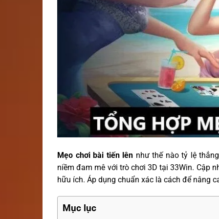
Mẹo chơi bài tiến lên
như thế nào tỷ lệ thắng
niềm đam mê với trò chơi 3D tại
33Win
. Cập n
hữu ích. Áp dụng chuẩn xác là cách để nâng ca
Mục lục