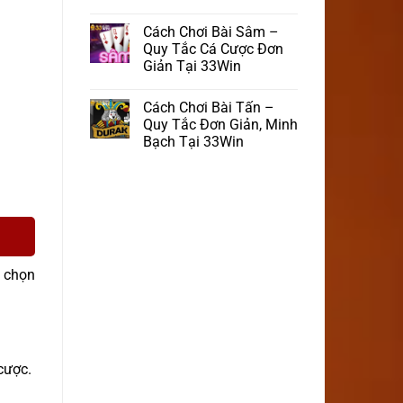
Cách Chơi Bài Sâm –
Quy Tắc Cá Cược Đơn
Giản Tại 33Win
Cách Chơi Bài Tấn –
Quy Tắc Đơn Giản, Minh
Bạch Tại 33Win
a chọn
cược.