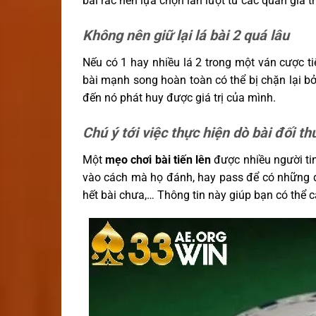
bài rác nên lựa chọn lần lượt từ các quân giá trị
Không nên giữ lại lá bài 2 quá lâu
Nếu có 1 hay nhiều lá 2 trong một ván cược ti
bài mạnh song hoàn toàn có thể bị chặn lại bở
đến nó phát huy được giá trị của mình.
Chú ý tới việc thực hiện dò bài đối th
Một
mẹo chơi bài tiến lên
được nhiều người tin
vào cách mà họ đánh, hay pass để có những dự
hết bài chưa,… Thông tin này giúp bạn có thể c