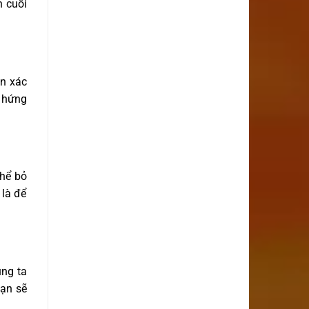
n cuối
ần xác
m hứng
thể bỏ
 là để
úng ta
bạn sẽ