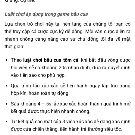
khủng. Cụ thể:
Luật chơi áp dụng trong game bầu cua
Lựa chọn trò chơi này tại nền tảng của chúng tôi bạn có
thể truy cập cá cược cực kỳ dễ dàng. Mỗi ván cược diễn ra
nhanh chóng càng nâng cao sự chủ động tối đa về mặt
thời gian:
Theo
luật chơi bầu cua tôm cá
, khi bắt đầu vòng cược
hội viên sẽ có khoảng 20s nhận định, đưa ra quyết định
vào tiền sao cho phù hợp.
Quá trình lắc xúc xắc sẽ tiến hành ngay lập tức trong
hộp kín, hoàn toàn tự động.
Sáu khoảng 4 – 5s lắc xúc xắc hoàn thành quá trình mở
kết quả được thực hiện nhanh chóng.
Từ kết quả các mặt của 3 viên xúc xắc dễ dàng xác định
được cửa chiến thắng, tiến hành trả thưởng siêu tốc.