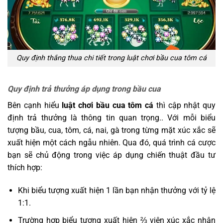
Quy định thắng thua chi tiết trong luật chơi bầu cua tôm cá
Quy định trả thưởng áp dụng trong bầu cua
Bên cạnh hiểu
luật chơi bầu cua tôm cá
thì cập nhật quy
định trả thưởng là thông tin quan trọng.. Với mỗi biểu
tượng bầu, cua, tôm, cá, nai, gà trong từng mặt xúc xắc sẽ
xuất hiện một cách ngẫu nhiên. Qua đó, quá trình cá cược
bạn sẽ chủ động trong việc áp dụng chiến thuật đầu tư
thích hợp:
Khi biểu tượng xuất hiện 1 lần bạn nhận thưởng với tỷ lệ
1:1.
Trường hợp biểu tượng xuất hiện ⅔ viên xúc xắc nhận