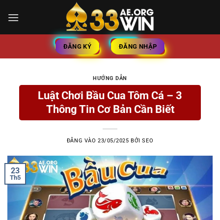
Bỏ
qua
nội
dung
ĐĂNG KÝ
ĐĂNG NHẬP
HƯỚNG DẪN
Luật Chơi Bầu Cua Tôm Cá – 3
Thông Tin Cơ Bản Cần Biết
ĐĂNG VÀO
23/05/2025
BỞI
SEO
23
Th5