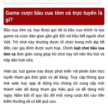
Game cược bầu cua tôm cá trực tuyến là
gì?
Bầu cua tôm cá, hay được gọi tắt là bầu cua chính là tựa
game cá cược dân gian gần gũi đối với hầu hết người chơi
Việt. Trò chơi này thường được tổ chức trong mỗi dịp tết
đến, các gia đình được sum họp. Chính
luật chơi bầu cua
tôm cá
đơn giản càng giúp trò chơi này trở nên thu hút và
hấp dẫn hơn nữa.
Hiện tại, tựa game này được phát triển với phiên bản trực
tuyến tham gia đơn giản và dễ dàng. Truy cập thông qua
link web, hay app di động mà chúng tôi cung cấp mỗi
thành viên dễ dàng tham gia hiệu quả và dễ dàng mỗi
ngày. Nắm bắt rõ quy tắc để mỗi vòng cược khi vào tiền
kiếm thưởng sẽ có kết quả cao.