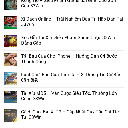
Rồng Hổ – Siêu Phẩm Game Bài Đỉnh Cao Số 1
Của 33Win
Xì Dách Online – Trải Nghiệm Đấu Trí Hấp Dẫn Tại
33Win
Xóc Đĩa Tài Xỉu: Siêu Phẩm Game Cược 33Win
Đẳng Cấp
Tải Bầu Cua Cho IPhone – Hướng Dẫn 04 Bước
Thành Công
Luật Chơi Bầu Cua Tôm Cá – 3 Thông Tin Cơ Bản
Cần Biết
Tài Xỉu MD5 – Ván Cược Siêu Tốc, Thưởng Lớn
Cùng 33Win
Cách Chơi Bài Xì Tố – Cập Nhật Quy Tắc Chi Tiết
Tại 33Win