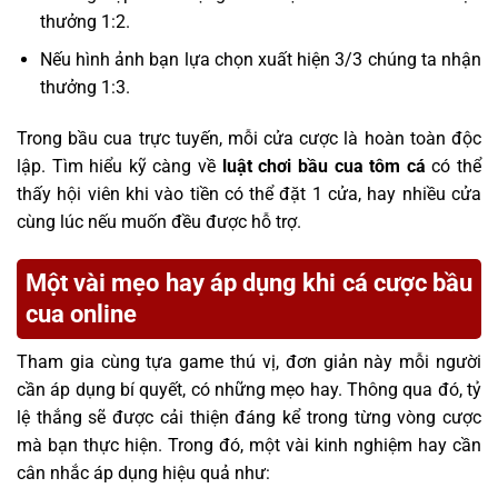
thưởng 1:2.
Nếu hình ảnh bạn lựa chọn xuất hiện 3/3 chúng ta nhận
thưởng 1:3.
Trong bầu cua trực tuyến, mỗi cửa cược là hoàn toàn độc
lập. Tìm hiểu kỹ càng về
luật chơi bầu cua tôm cá
có thể
thấy hội viên khi vào tiền có thể đặt 1 cửa, hay nhiều cửa
cùng lúc nếu muốn đều được hỗ trợ.
Một vài mẹo hay áp dụng khi cá cược bầu
cua online
Tham gia cùng tựa game thú vị, đơn giản này mỗi người
cần áp dụng bí quyết, có những mẹo hay. Thông qua đó, tỷ
lệ thắng sẽ được cải thiện đáng kể trong từng vòng cược
mà bạn thực hiện. Trong đó, một vài kinh nghiệm hay cần
cân nhắc áp dụng hiệu quả như: