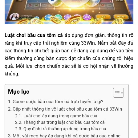
Luật chơi bầu cua tôm cá
áp dụng đơn giản, thông tin rõ
ràng khi truy cập trải nghiệm cùng
33Win
. Nắm bắt đầy đủ
các thông tin chi tiết giúp bạn dễ dàng áp dụng để vào tiền
kiếm thưởng cùng bàn cược đạt chuẩn của chúng tôi hiệu
quả. Mỗi lựa chọn chuẩn xác sẽ là cơ hội nhận về thưởng
khủng.
Mục lục
Game cược bầu cua tôm cá trực tuyến là gì?
Cập nhật thông tin về luật chơi bầu cua tôm cá 33Win
Luật chơi áp dụng trong game bầu cua
Thắng thua trong luật chơi bầu cua tôm cá
Quy định trả thưởng áp dụng trong bầu cua
Một vài mẹo hay áp dụng khi cá cược bầu cua online