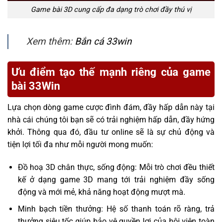
Game bài 3D cung cấp đa dạng trò chơi đầy thú vị
Xem thêm:
Bắn cá 33win
Ưu điểm tạo thế mạnh riêng của game
bài 33Win
Lựa chọn dòng game cược đình đám, đầy hấp dẫn này tại
nhà cái chúng tôi bạn sẽ có trải nghiệm hấp dẫn, đầy hứng
khởi. Thông qua đó, đầu tư online sẽ là sự chủ động và
tiện lợi tối đa như mỗi người mong muốn:
Đồ hoạ 3D chân thực, sống động: Mỗi trò chơi đều thiết
kế ở dạng game 3D mang tới trải nghiệm đầy sống
động và mới mẻ, khả năng hoạt động mượt mà.
Minh bạch tiền thưởng: Hệ số thanh toán rõ ràng, trả
thưởng siêu tốc giúp bảo vệ quyền lợi của hội viên toàn