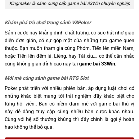
Kingmaker là sảnh cung cấp game bài 33Win chuyên nghiệp
Khám phá trò chơi trong sảnh V8Poker
Sảnh cược này khẳng định chất lượng, có sức hút nhờ giao
diện đơn giản, có sự góp mặt của những tựa game quen
thuộc. Bạn muốn tham gia cùng Phỏm, Tiến lên miền Nam,
hoặc Tiến lên đếm lá, Liêng, hay Tài xỉu,… có thể cân nhắc
cùng không gian đỉnh cao này tại
game bài 33Win
.
Mới mẻ cùng sảnh game bài RTG Slot
Poker phát triển với nhiều phiên bản, áp dụng luật chơi có
những khác biệt mang tới trải nghiệm đầy khác biệt cho
từng hội viên.. Bạn có niềm đam mê với game bài thú vị
này dễ dàng truy cập cùng nhiều bàn cược khác nhau.
Cùng với hệ số thưởng khủng thì đây chính là gợi ý hoàn
hảo không thể bỏ qua.